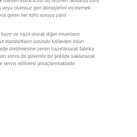
teyen kullanıcılar bu ürünleri akıllarda soru
mlu veya olumsuz geri dönüşlerini incelemek
ına gelen her türlü soruya yanıt
azır ve nazır olarak diğer insanların
cut standartların üstünde kaliteden ödün
tede üretilmesine zemin hazırlanarak fabrika
tan sonra da güvenilir bir şekilde saklanarak
de servis edilmesi amaçlanmaktadır.