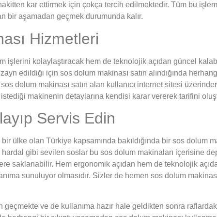
kitten kar ettirmek için çokça tercih edilmektedir. Tüm bu işle
ayan bir aşamadan geçmek durumunda kalır.
nası Hizmetleri
m işlerini kolaylaştıracak hem de teknolojik açıdan güncel kalab
ri dizayn edildiği için sos dolum makinası satın alındığında herha
sos dolum makinası satın alan kullanıcı internet sitesi üzerinden 
stediği makinenin detaylarına kendisi karar vererek tarifini olu
layıp Servis Edin
n bir ülke olan Türkiye kapsamında bakıldığında bir sos dolum ma
 hardal gibi sevilen soslar bu sos dolum makinaları içerisine de
zere saklanabilir. Hem ergonomik açıdan hem de teknolojik açıd
llanıma sunuluyor olmasıdır. Sizler de hemen sos dolum makinası s
n geçmekte ve de kullanıma hazır hale geldikten sonra raflardak