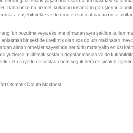
erhangi bir sıkıntı yaşamadan sos dolum makinası kullanmak is
lirler. Daha önce bu hizmeti kullanan insanların görüşlerini, olu
yorumlara erişebilmekte ve de ürünleri satın almadan önce akıllar
angi bir bozulma veya eksilme olmadan aynı şekilde kullanıma h
le anlaşmalı bir şekilde üretilmiş olan sos dolum makinaları mev
ardan alınan örnekler sayesinde her türlü materyalin en üst kali
de yüzlerce mililitrelik sosların depolanmasına ve de kullanıldık
edilir. Bu sayede de sosların hem soğuk hem de sıcak bir şekil
Yarı Otomatik Dolum Makinesi