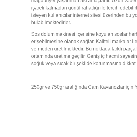
mağduriyet yaşanmaması amaçlanır. Uzun vadede h
işareti kalmadan gönül rahatlığı ile tercih edebi
isteyen kullanıcılar internet sitesi üzerinden bu 
bulabilmektedirler.
Sos dolum makinesi içerisine koyulan soslar herh
erişebilmesine olanak sağlar. Kaliteli markalar i
vermeden üretilmektedir. Bu noktada farklı parçal
ortamında üretime geçilir. Geniş iç hacmi sayesin
soğuk veya sıcak bir şekilde korunmasına dikkat 
250gr ve 750gr aralığında Cam Kavanozlar için 