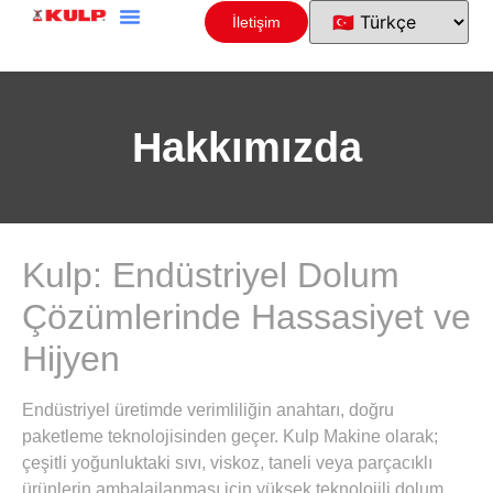
İletişim
Hakkımızda
Kulp: Endüstriyel Dolum
Çözümlerinde Hassasiyet ve
Hijyen
Endüstriyel üretimde verimliliğin anahtarı, doğru
paketleme teknolojisinden geçer. Kulp Makine olarak;
çeşitli yoğunluktaki sıvı, viskoz, taneli veya parçacıklı
ürünlerin ambalajlanması için yüksek teknolojili
dolum