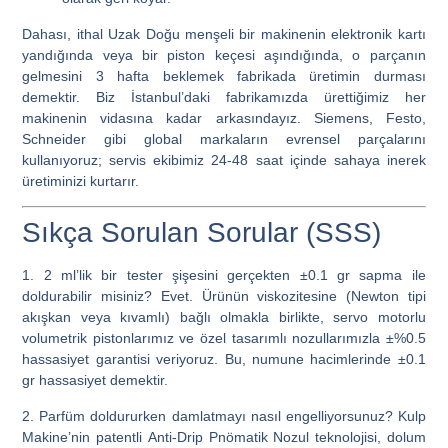
Dahası, ithal Uzak Doğu menşeli bir makinenin elektronik kartı
yandığında veya bir piston keçesi aşındığında, o parçanın
gelmesini 3 hafta beklemek fabrikada üretimin durması
demektir.
Biz İstanbul’daki fabrikamızda ürettiğimiz her
makinenin vidasına kadar arkasındayız.
Siemens, Festo,
Schneider gibi global markaların evrensel parçalarını
kullanıyoruz; servis ekibimiz 24-48 saat içinde sahaya inerek
üretiminizi kurtarır.
Sıkça Sorulan Sorular (SSS)
1. 2 ml’lik bir tester şişesini gerçekten ±0.1 gr sapma ile
doldurabilir misiniz?
Evet. Ürünün viskozitesine (Newton tipi
akışkan veya kıvamlı) bağlı olmakla birlikte, servo motorlu
volumetrik pistonlarımız ve özel tasarımlı nozullarımızla ±%0.5
hassasiyet garantisi veriyoruz. Bu, numune hacimlerinde ±0.1
gr hassasiyet demektir.
2. Parfüm doldururken damlatmayı nasıl engelliyorsunuz?
Kulp
Makine’nin patentli
Anti-Drip Pnömatik Nozul
teknolojisi, dolum