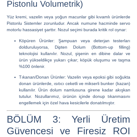
Pistonlu Volumetrik)
Yüz kremi, vazelin veya yoğun macunlar gibi kıvamlı ürünlerde
Pistonlu Sistemler zorunludur. Ancak numune hacminde servo
motorlu hassasiyet şarttır. Nozul seçimi burada kritik rol oynar:
Köpüren Ürünler:
Şampuan veya deterjan testerları
dolduruluyorsa,
Dipten Dolum (Bottom-up filling)
teknolojisi kullanılır. Nozul, şişenin en dibine dalar ve
ürün yükseldikçe yukarı çıkar; köpük oluşumu ve taşma
%100 önlenir.
Tıkanan/Donan Ürünler:
Vazelin veya epoksi gibi soğukta
donan ürünlerde,
ısıtıcı ceketli ve mikserli bunker (kazan)
kullanılır. Ürün dolum namlusuna girene kadar akışkan
tutulur. Nozullarımız, ürünün içinde donup tıkanmasını
engellemek için özel hava kesicilerle donatılmıştır.
BÖLÜM 3: Yerli Üretim
Güvencesi ve Firesiz ROI