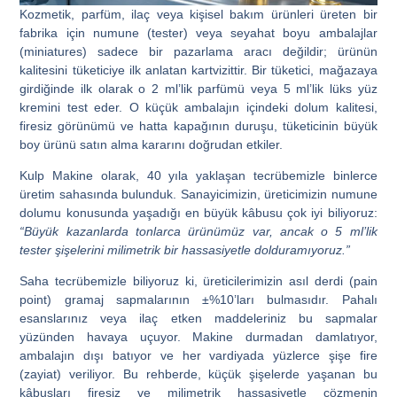
Kozmetik, parfüm, ilaç veya kişisel bakım ürünleri üreten bir
fabrika için numune (tester) veya seyahat boyu ambalajlar
(miniatures) sadece bir pazarlama aracı değildir; ürünün
kalitesini tüketiciye ilk anlatan kartvizittir. Bir tüketici, mağazaya
girdiğinde ilk olarak o 2 ml’lik parfümü veya 5 ml’lik lüks yüz
kremini test eder. O küçük ambalajın içindeki dolum kalitesi,
firesiz görünümü ve hatta kapağının duruşu, tüketicinin büyük
boy ürünü satın alma kararını doğrudan etkiler.
Kulp Makine olarak, 40 yıla yaklaşan tecrübemizle binlerce
üretim sahasında bulunduk.
Sanayicimizin, üreticimizin numune
dolumu konusunda yaşadığı en büyük kâbusu çok iyi biliyoruz:
“Büyük kazanlarda tonlarca ürünümüz var, ancak o 5 ml’lik
tester şişelerini milimetrik bir hassasiyetle dolduramıyoruz.”
Saha tecrübemizle biliyoruz ki, üreticilerimizin asıl derdi (pain
point) gramaj sapmalarının ±%10’ları bulmasıdır. Pahalı
esanslarınız veya ilaç etken maddeleriniz bu sapmalar
yüzünden havaya uçuyor. Makine durmadan damlatıyor,
ambalajın dışı batıyor ve her vardiyada yüzlerce şişe fire
(zayiat) veriliyor. Bu rehberde, küçük şişelerde yaşanan bu
kâbusları firesiz ve milimetrik hassasiyetle çözmenin