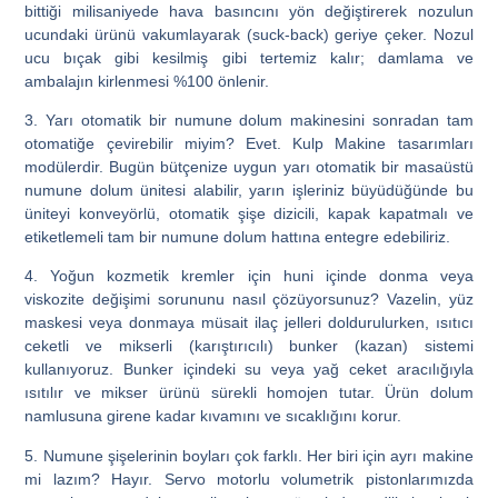
bittiği milisaniyede hava basıncını yön değiştirerek nozulun
ucundaki ürünü vakumlayarak (suck-back) geriye çeker. Nozul
ucu bıçak gibi kesilmiş gibi tertemiz kalır; damlama ve
ambalajın kirlenmesi %100 önlenir.
3. Yarı otomatik bir numune dolum makinesini sonradan tam
otomatiğe çevirebilir miyim?
Evet. Kulp Makine tasarımları
modülerdir. Bugün bütçenize uygun yarı otomatik bir masaüstü
numune dolum ünitesi alabilir, yarın işleriniz büyüdüğünde bu
üniteyi konveyörlü, otomatik şişe dizicili, kapak kapatmalı ve
etiketlemeli tam bir numune dolum hattına entegre edebiliriz.
4. Yoğun kozmetik kremler için huni içinde donma veya
viskozite değişimi sorununu nasıl çözüyorsunuz?
Vazelin, yüz
maskesi veya donmaya müsait ilaç jelleri doldurulurken,
ısıtıcı
ceketli ve mikserli (karıştırıcılı) bunker (kazan)
sistemi
kullanıyoruz. Bunker içindeki su veya yağ ceket aracılığıyla
ısıtılır ve mikser ürünü sürekli homojen tutar. Ürün dolum
namlusuna girene kadar kıvamını ve sıcaklığını korur.
5. Numune şişelerinin boyları çok farklı. Her biri için ayrı makine
mi lazım?
Hayır. Servo motorlu volumetrik pistonlarımızda