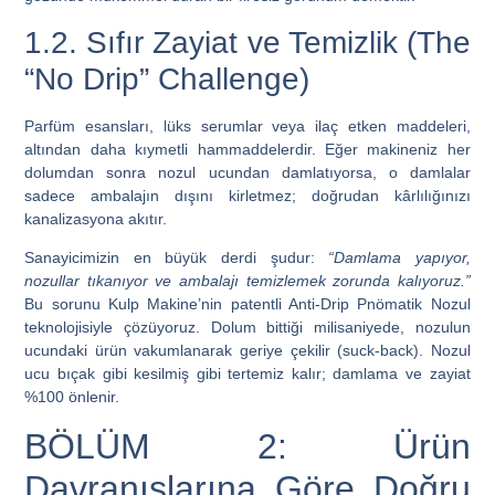
1.2. Sıfır Zayiat ve Temizlik (The
“No Drip” Challenge)
Parfüm esansları, lüks serumlar veya ilaç etken maddeleri,
altından daha kıymetli hammaddelerdir. Eğer makineniz her
dolumdan sonra nozul ucundan damlatıyorsa, o damlalar
sadece ambalajın dışını kirletmez; doğrudan kârlılığınızı
kanalizasyona akıtır.
Sanayicimizin en büyük derdi şudur:
“Damlama yapıyor,
nozullar tıkanıyor ve ambalajı temizlemek zorunda kalıyoruz.”
Bu sorunu
Kulp Makine’nin patentli Anti-Drip Pnömatik Nozul
teknolojisiyle
çözüyoruz. Dolum bittiği milisaniyede, nozulun
ucundaki ürün vakumlanarak geriye çekilir (suck-back). Nozul
ucu bıçak gibi kesilmiş gibi tertemiz kalır; damlama ve zayiat
%100 önlenir.
BÖLÜM 2: Ürün
Davranışlarına Göre Doğru