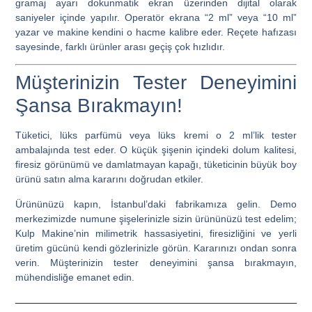
gramaj ayarı dokunmatik ekran üzerinden dijital olarak
saniyeler içinde yapılır. Operatör ekrana “2 ml” veya “10 ml”
yazar ve makine kendini o hacme kalibre eder. Reçete hafızası
sayesinde, farklı ürünler arası geçiş çok hızlıdır.
Müşterinizin Tester Deneyimini
Şansa Bırakmayın!
Tüketici, lüks parfümü veya lüks kremi o 2 ml’lik tester
ambalajında test eder. O küçük şişenin içindeki dolum kalitesi,
firesiz görünümü ve damlatmayan kapağı, tüketicinin büyük boy
ürünü satın alma kararını doğrudan etkiler.
Ürününüzü kapın, İstanbul’daki fabrikamıza gelin.
Demo
merkezimizde numune şişelerinizle sizin ürününüzü test edelim;
Kulp Makine’nin milimetrik hassasiyetini, firesizliğini ve yerli
üretim gücünü kendi gözlerinizle görün. Kararınızı ondan sonra
verin. Müşterinizin tester deneyimini şansa bırakmayın,
mühendisliğe emanet edin.