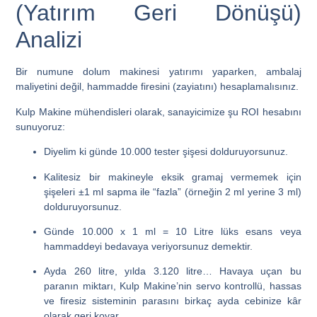
(Yatırım Geri Dönüşü)
Analizi
Bir numune dolum makinesi yatırımı yaparken, ambalaj
maliyetini değil, hammadde firesini (zayiatını) hesaplamalısınız.
Kulp Makine mühendisleri olarak, sanayicimize şu ROI hesabını
sunuyoruz:
Diyelim ki günde 10.000 tester şişesi dolduruyorsunuz.
Kalitesiz bir makineyle eksik gramaj vermemek için
şişeleri ±1 ml sapma ile “fazla” (örneğin 2 ml yerine 3 ml)
dolduruyorsunuz.
Günde 10.000 x 1 ml =
10 Litre lüks esans veya
hammaddeyi bedavaya veriyorsunuz demektir.
Ayda 260 litre, yılda 3.120 litre… Havaya uçan bu
paranın miktarı, Kulp Makine’nin servo kontrollü, hassas
ve firesiz sisteminin parasını birkaç ayda cebinize kâr
olarak geri koyar.