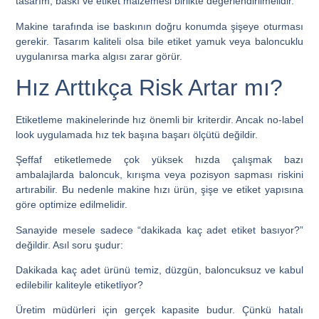
tasarım, baskı ve etiket malzemesi birlikte değerlendirilmelidir.
Makine tarafında ise baskının doğru konumda şişeye oturması
gerekir. Tasarım kaliteli olsa bile etiket yamuk veya baloncuklu
uygulanırsa marka algısı zarar görür.
Hız Arttıkça Risk Artar mı?
Etiketleme makinelerinde hız önemli bir kriterdir. Ancak no-label
look uygulamada hız tek başına başarı ölçütü değildir.
Şeffaf etiketlemede çok yüksek hızda çalışmak bazı
ambalajlarda baloncuk, kırışma veya pozisyon sapması riskini
artırabilir. Bu nedenle makine hızı ürün, şişe ve etiket yapısına
göre optimize edilmelidir.
Sanayide mesele sadece “dakikada kaç adet etiket basıyor?”
değildir. Asıl soru şudur:
Dakikada kaç adet ürünü temiz, düzgün, baloncuksuz ve kabul
edilebilir kaliteyle etiketliyor?
Üretim müdürleri için gerçek kapasite budur. Çünkü hatalı