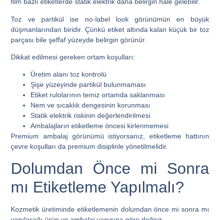
film bazlı etiketlerde statik elektrik daha belirgin hale gelebilir.
Toz ve partikül ise no-label look görünümün en büyük
düşmanlarından biridir. Çünkü etiket altında kalan küçük bir toz
parçası bile şeffaf yüzeyde belirgin görünür.
Dikkat edilmesi gereken ortam koşulları:
Üretim alanı toz kontrolü
Şişe yüzeyinde partikül bulunmaması
Etiket rulolarının temiz ortamda saklanması
Nem ve sıcaklık dengesinin korunması
Statik elektrik riskinin değerlendirilmesi
Ambalajların etiketleme öncesi kirlenmemesi
Premium ambalaj görünümü istiyorsanız, etiketleme hattının
çevre koşulları da premium disiplinle yönetilmelidir.
Dolumdan Önce mi Sonra
mı Etiketleme Yapılmalı?
Kozmetik üretiminde etiketlemenin dolumdan önce mi sonra mı
yapılacağı ürün ve ambalaj yapısına göre değişir.