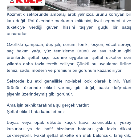
Kozmetik sektöründe ambalaj artık yalnızca ürünü koruyan bir
kap değil. Raf üzerinde markanın kalitesini, fiyat segmentini ve
tüketiciye verdiği güven hissini taşıyan güçlü bir satış
unsurudur.
Özellikle şampuan, duş jeli, serum, tonik, losyon, vücut spreyi,
saç bakım yağı, yüz temizleme ürünü ve sıvı sabun gibi
ürünlerde şeffaf şişe üzerine uygulanan şeffaf etiketler son
yıllarda daha fazla tercih ediliyor. Çünkü bu uygulama ürüne
temiz, sade, modern ve premium bir görünüm kazandırıyor.
Sektörde bu etki genellikle
no-label look
olarak bilinir. Yani
ürünün üzerinde etiket varmış gibi değil, baskı doğrudan
şişenin üzerindeymiş gibi görünür.
Ama işin teknik tarafında şu gerçek vardır:
Şeffaf etiket hata kabul etmez.
Beyaz veya opak etikette küçük hava baloncukları, yüzey
kusurları ya da hafif hizalama hataları çok fazla dikkat
çekmeyebilir. Fakat şeffaf etikette en ufak baloncuk, kırışıklık,