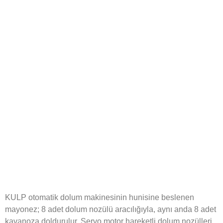
KULP otomatik dolum makinesinin hunisine beslenen
mayonez; 8 adet dolum nozülü aracılığıyla, aynı anda 8 adet
kavanoza doldurulur. Servo motor hareketli dolum nozülleri,