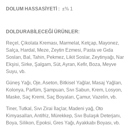
DOLUM HASSASİYETİ :
±% 1
DOLDURABİLECEĞİ ÜRÜNLER:
Reçel, Çikolata Kreması, Marmelat, Ketçap, Mayonez,
Salça, Hardal, Meze, Zeytin Ezmesi, Pasta ve Gıda
Sosları, Bal, Tahin, Pekmez, Likit Soslar, Zeytinyağı, Nar
Ekşisi, Sirke, Şalgam, Süt, Ayran, Kefir, Boza, Meyve
Suyu, vb.
Güneş Yağı, Oje, Aseton, Bitkisel Yağlar, Masaj Yağları,
Kolonya, Parfüm, Şampuan, Sıvı Sabun, Krem, Losyon,
Maske, Saç Kremi, Saç Boyaları, Çamur, Vazelin, vb.
Tiner, Tutkal, Sıvı Zirai İlaçlar, Madeni yağ, Oto
Kimyasalları, Antifriz, Mürekkep, Sıvı Bulaşık Deterjanı,
Boya, Silikon, Epoksi, Gres Yağı, Ayakkabı Boyası, vb.